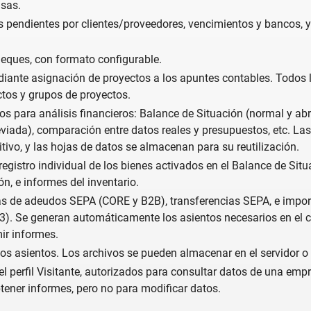
isas.
s pendientes por clientes/proveedores, vencimientos y bancos, y
eques, con formato configurable.
diante asignación de proyectos a los apuntes contables. Todos l
ctos y grupos de proyectos.
os para análisis financieros: Balance de Situación (normal y ab
viada), comparación entre datos reales y presupuestos, etc. La
tivo, y las hojas de datos se almacenan para su reutilización.
registro individual de los bienes activados en el Balance de Si
n, e informes del inventario.
as de adeudos SEPA (CORE y B2B), transferencias SEPA, e impo
3). Se generan automáticamente los asientos necesarios en el ca
ir informes.
los asientos. Los archivos se pueden almacenar en el servidor o 
l perfil Visitante, autorizados para consultar datos de una empr
tener informes, pero no para modificar datos.